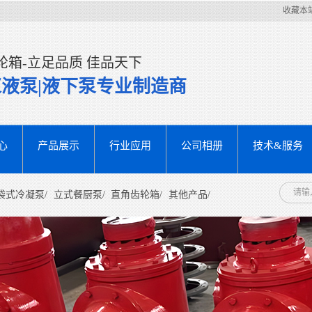
收藏本
轮箱-立足品质 佳品天下
浆液泵|液下泵专业制造商
心
产品展示
行业应用
公司相册
技术&服务
袋式冷凝泵/
立式餐厨泵/
直角齿轮箱/
其他产品/