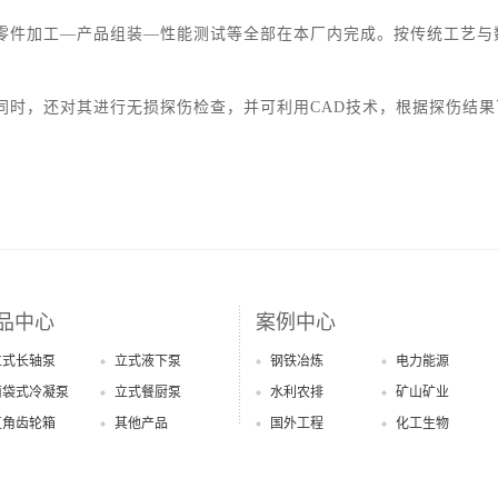
零件加工—产品组装—性能测试等全部在本厂内完成。按传统工艺与
同时，还对其进行无损探伤检查，并可利用CAD技术，根据探伤结
品中心
案例中心
立式长轴泵
立式液下泵
钢铁冶炼
电力能源
筒袋式冷凝泵
立式餐厨泵
水利农排
矿山矿业
直角齿轮箱
其他产品
国外工程
化工生物