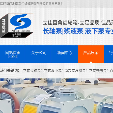
欢迎访问湖南立佳机械制造有限公司官方网站！
立佳直角齿轮箱-立足品质 佳品
长轴泵|浆液泵|液下泵
网站首页
关于公司
新闻中心
产品展示
行
HOME
热门关键词：
立式长轴泵/
立式液下泵/
筒袋式冷凝泵/
立式餐厨泵/
直