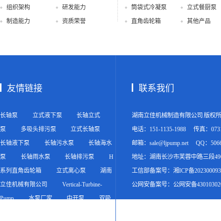
组织架构
研发能力
筒袋式冷凝泵
立式餐厨泵
制造能力
资质荣誉
直角齿轮箱
其他产品
友情链接
联系我们
长轴泵
立式液下泵
长轴立式
湖南立佳机械制造有限公司 版权
泵
多吸头排污泵
立式长轴泵
电话：151-1135-1988
传真：0731-
长轴液下泵
长轴污水泵
长轴海水
邮箱：sale@ljpump.net
QQ：5066
泵
长轴雨水泵
长轴排污泵
H
地址：湖南长沙市芙蓉中路三段49
系列直角齿轮箱
立式离心泵
湖南
工信部备案号：
湘ICP备20230009
立佳机械有限公司
Vertical-Turbine-
公网安备案号：
公网安备430103020
Pump
水泵厂家
中开泵
双吸
泵
双吸离心泵
立佳机械产品