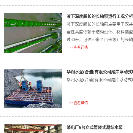
液下深度超长的长轴泵运行工况分析
液下深度超长的长轴泵主要用于深井
全性高度依赖于结构设计、材料选型
过30米，可达80米至百米级）的
临更大挑战，需通过分段轴系、多点
>>查看详情
行‌。
华润水泥(合浦)有限公司尾库浮动
华润水泥(合浦)有限公司尾库浮动
>>查看详情
某电厂6台立式筒袋式凝结水泵