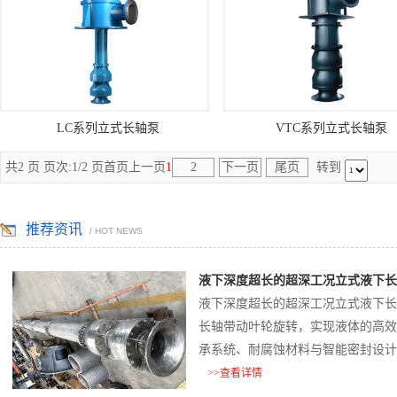
LC系列立式长轴泵
VTC系列立式长轴泵
共2 页 页次:1/2 页
首页
上一页
1
2
下一页
尾页
转到
推荐资讯
/ HOT NEWS
液下深度超长的超深工况立式液下长
液下深度超长的超深工况立式液下长
长轴带动叶轮旋转，实现液体的高效
承系统、耐腐蚀材料与智能密封设计
与耐久性挑战‌。
>>查看详情