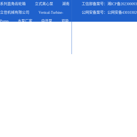
系列直角齿轮箱
立式离心泵
湖南
工信部备案号：
湘ICP备20230009
立佳机械有限公司
Vertical-Turbine-
公网安备案号：
公网安备430103020
Pump
水泵厂家
中开泵
双吸
泵
双吸离心泵
立佳机械产品
网
友情链接申请入口 >>