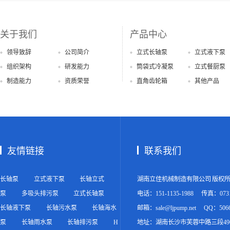
关于我们
产品中心
领导致辞
公司简介
立式长轴泵
立式液下泵
组织架构
研发能力
筒袋式冷凝泵
立式餐厨泵
制造能力
资质荣誉
直角齿轮箱
其他产品
友情链接
联系我们
长轴泵
立式液下泵
长轴立式
湖南立佳机械制造有限公司 版权
泵
多吸头排污泵
立式长轴泵
电话：151-1135-1988
传真：0731-
长轴液下泵
长轴污水泵
长轴海水
邮箱：sale@ljpump.net
QQ：5066
泵
长轴雨水泵
长轴排污泵
H
地址：湖南长沙市芙蓉中路三段49