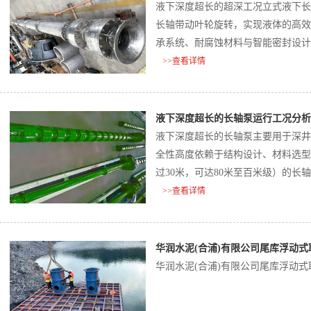
液下深度超长的超深工况立式液下长
长轴带动叶轮旋转，实现液体的高效
承系统、耐腐蚀材料与智能密封设计
与耐久性挑战‌。
>>查看详情
液下深度超长的长轴泵运行工况分析
液下深度超长的长轴泵主要用于深井
全性高度依赖于结构设计、材料选型
过30米，可达80米至百米级）的
临更大挑战，需通过分段轴系、多点
>>查看详情
行‌。
华润水泥(合浦)有限公司尾库浮动
华润水泥(合浦)有限公司尾库浮动