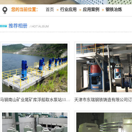
您的当前位置：
首页
»
行业应用
»
应用案例
»
钢铁冶炼
推荐相册
/ HOT ALBUM
马钢南山矿业尾矿库浮船取水泵站11台立式长轴泵一次调试成功运行过168