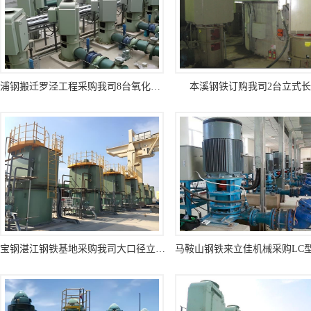
浦钢搬迁罗泾工程采购我司8台氧化铁皮坑立式长轴泵
本溪钢铁订购我司2台立式
宝钢湛江钢铁基地采购我司大口径立式长轴海水泵