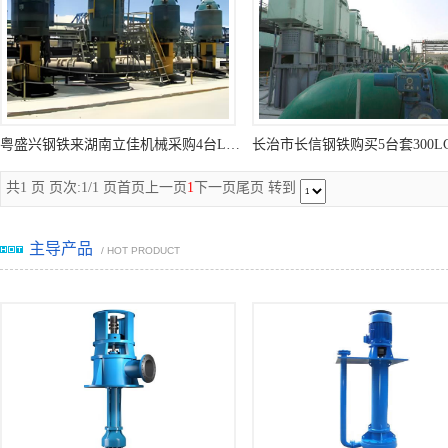
粤盛兴钢铁来湖南立佳机械采购4台LC型立式长轴泵
共1 页 页次:1/1 页
首页
上一页
1
下一页
尾页
转到
主导产品
/ HOT PRODUCT