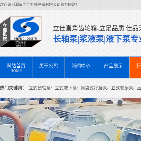
欢迎访问湖南立佳机械制造有限公司官方网站！
立佳直角齿轮箱-立足品质 佳品
长轴泵|浆液泵|液下泵
网站首页
关于公司
新闻中心
产品展示
行
HOME
热门关键词：
立式长轴泵/
立式液下泵/
筒袋式冷凝泵/
立式餐厨泵/
直