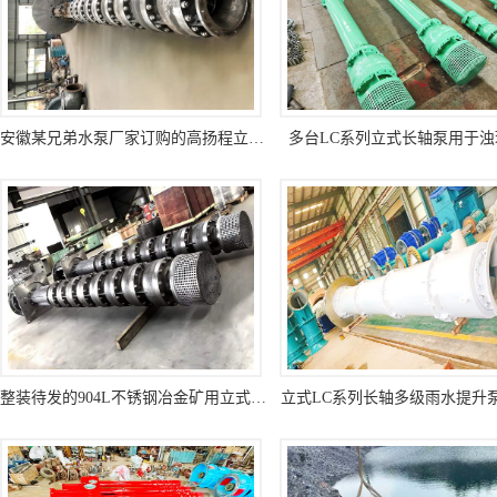
安徽某兄弟水泵厂家订购的高扬程立式长轴泵
多台LC系列立式长轴泵用于浊
整装待发的904L不锈钢冶金矿用立式长轴泵
立式LC系列长轴多级雨水提升