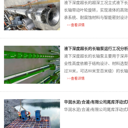
液下深度超长的超深工况立式液下长
长轴带动叶轮旋转，实现液体的高效
承系统、耐腐蚀材料与智能密封设计
与耐久性挑战‌。
>>查看详情
液下深度超长的长轴泵运行工况分析
液下深度超长的长轴泵主要用于深井
全性高度依赖于结构设计、材料选型
过30米，可达80米至百米级）的
临更大挑战，需通过分段轴系、多点
>>查看详情
行‌。
华润水泥(合浦)有限公司尾库浮动
华润水泥(合浦)有限公司尾库浮动