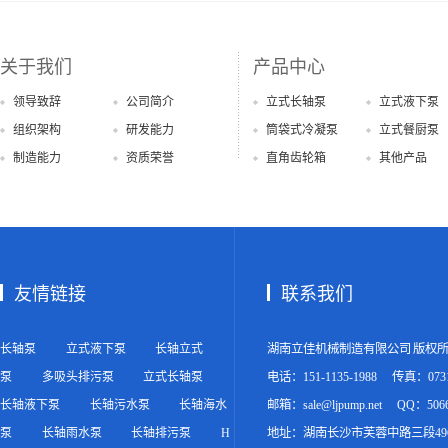
关于我们
产品中心
领导致辞
公司简介
立式长轴泵
立式液下泵
组织架构
研发能力
筒袋式冷凝泵
立式餐厨泵
制造能力
资质荣誉
直角齿轮箱
其他产品
友情链接
联系我们
长轴泵
立式液下泵
长轴立式
湖南立佳机械制造有限公司 版权
泵
多吸头排污泵
立式长轴泵
电话：151-1135-1988
传真：0731-
长轴液下泵
长轴污水泵
长轴海水
邮箱：sale@ljpump.net
QQ：5066
泵
长轴雨水泵
长轴排污泵
H
地址：湖南长沙市芙蓉中路三段49