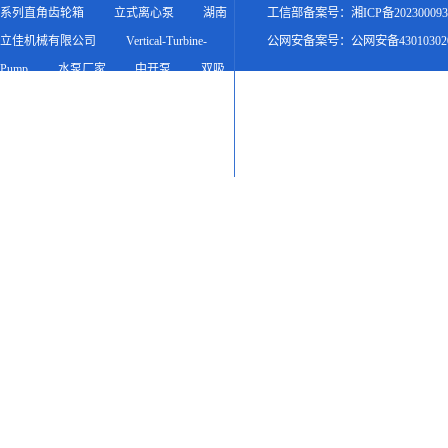
系列直角齿轮箱
立式离心泵
湖南
工信部备案号：
湘ICP备20230009
立佳机械有限公司
Vertical-Turbine-
公网安备案号：
公网安备430103020
Pump
水泵厂家
中开泵
双吸
泵
双吸离心泵
立佳机械产品
网
友情链接申请入口 >>