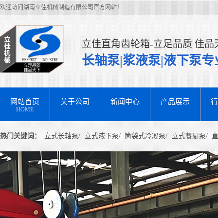
欢迎访问湖南立佳机械制造有限公司官方网站！
立佳直角齿轮箱-立足品质 佳品
长轴泵|浆液泵|液下泵
网站首页
关于公司
新闻中心
产品展示
行
HOME
热门关键词：
立式长轴泵/
立式液下泵/
筒袋式冷凝泵/
立式餐厨泵/
直