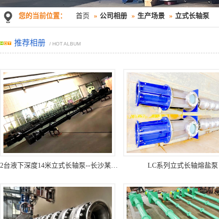
您的当前位置：
首页
»
公司相册
»
生产场景
»
立式长轴泵
推荐相册
/ HOT ALBUM
2台液下深度14米立式长轴泵--长沙某水泵厂家定制
LC系列立式长轴熔盐泵