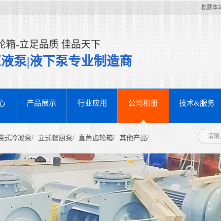
收藏本
轮箱-立足品质 佳品天下
浆液泵|液下泵专业制造商
心
产品展示
行业应用
公司相册
技术&服务
袋式冷凝泵/
立式餐厨泵/
直角齿轮箱/
其他产品/