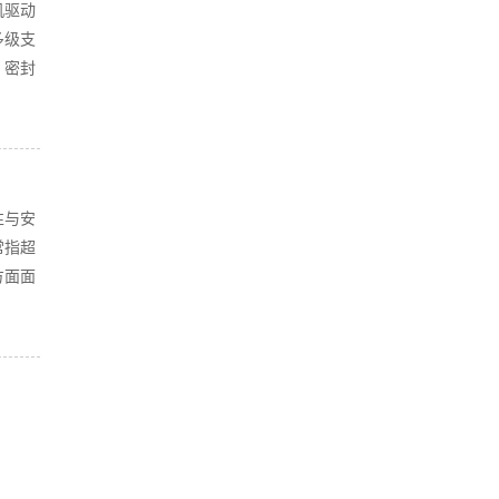
机驱动
多级支
、密封
性与安
常指超
方面面
稳定运