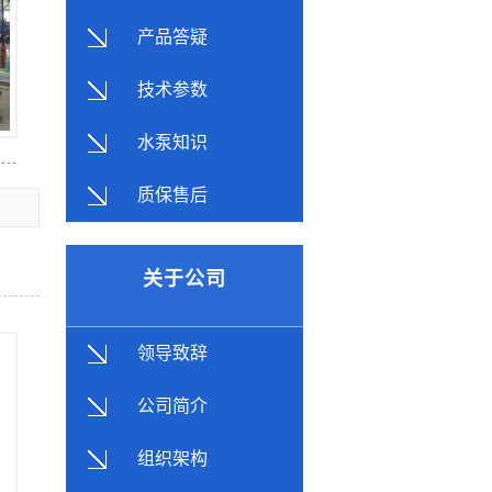
产品答疑
技术参数
水泵知识
2205双相钢500LC系列立式液下长轴泵泵体
质保售后
关于公司
领导致辞
公司简介
组织架构