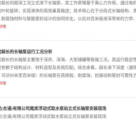
度超长的超深工况立式液下长轴泵，其工作原理基于离心力作用，通过电
动叶轮旋转，实现液体的高效垂直输送；技术核心在于分段式长轴结构、
、耐腐蚀材料与智能密封设计的协同优化，以应对百米级液深带来的力学
挑战‌。
详情
度超长的长轴泵运行工况分析
度超长的长轴泵主要用于深井、深海、大型储罐等极端工况，其运行稳定
度依赖于结构设计、材料选型及系统匹配。综合来看，‌超长液下深度（通
米，可达80米至百米级）的长轴泵在高扬程、耐腐蚀、抗振动和密封可靠性
挑战，需通过分段轴系、多点支承、高性能材料与智能监控协同保障长期
详情
泥(合浦)有限公司尾库浮动式取水泵站立式长轴泵安装现场
泥(合浦)有限公司尾库浮动式取水泵站立式长轴泵安装现场