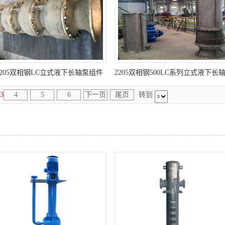
2205双相钢LC立式液下长轴泵组件
3
4
5
6
下一页
尾页
转到