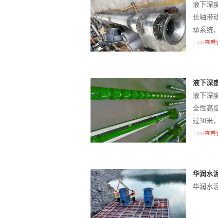
液下深
长轴带
承系统
与耐久性
>>查看
液下深
液下深
全性高
过30
临更大
>>查看
行‌。
华润水
华润水